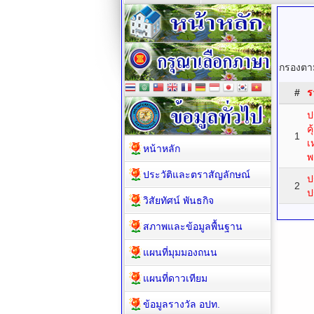
กรองตาม
#
ร
ป
ค
1
เ
หน้าหลัก
พ
ประวัติและตราสัญลักษณ์
ป
2
ป
วิสัยทัศน์ พันธกิจ
สภาพและข้อมูลพื้นฐาน
แผนที่มุมมองถนน
แผนที่ดาวเทียม
ข้อมูลรางวัล อปท.