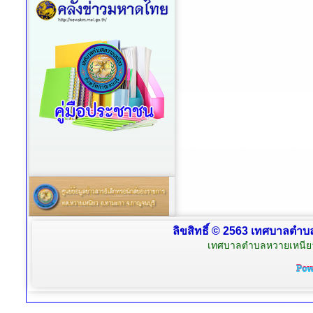
ลิขสิทธิ์ © 2563 เทศบาลตำบล
เทศบาลตำบลหวายเหนียว 