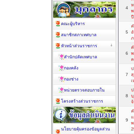
ห
4
พ
ป
คณะผู้บริหาร
ค
5
อ
สมาชิกสภาเทศบาล
ภ
หัวหน้าส่วนราชการ
ค
6
พ
สำนักปลัดเทศบาล
ค
กองคลัง
ป
7
ส
กองช่าง
เ
ป
หน่วยตรวจสอบภายใน
8
บ
โครงสร้างส่วนราชการ
จ
ค
แ
9
พ
นโยบายคุ้มครองข้อมูลส่วน
2