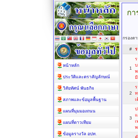
กา
กรองตาม
#
ร
ร
บ
หน้าหลัก
1
พ
ประวัติและตราสัญลักษณ์
ม
ร
วิสัยทัศน์ พันธกิจ
2
ท
เ
สภาพและข้อมูลพื้นฐาน
ป
แผนที่มุมมองถนน
แ
3
เ
แผนที่ดาวเทียม
พ
ข้อมูลรางวัล อปท.
ค