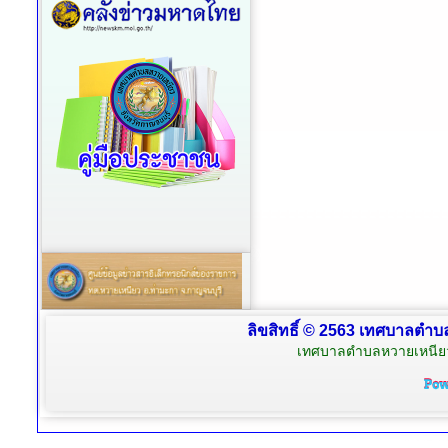
ลิขสิทธิ์ © 2563 เทศบาลตำบล
เทศบาลตำบลหวายเหนียว 