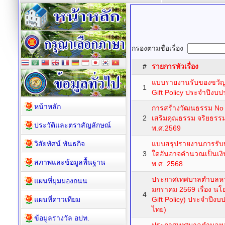
กรองตามชื่อเรื่อง
#
รายการหัวเรื่อง
แบบรายงานรับของขวั
1
Gift Policy ประจำปีงบ
หน้าหลัก
การสร้างวัฒนธรรม No G
2
เสริมคุณธรรม จริยธร
ประวัติและตราสัญลักษณ์
พ.ศ.2569
วิสัยทัศน์ พันธกิจ
แบบสรุปรายงานการรับทร
3
ใดอันอาจคำนวณเป็นเง
สภาพและข้อมูลพื้นฐาน
พ.ศ. 2568
ประกาศเทศบาลตำบลหวาย
แผนที่มุมมองถนน
มกราคม 2569 เรื่อง นโ
4
แผนที่ดาวเทียม
Gift Policy) ประจำปีง
ไทย)
ข้อมูลรางวัล อปท.