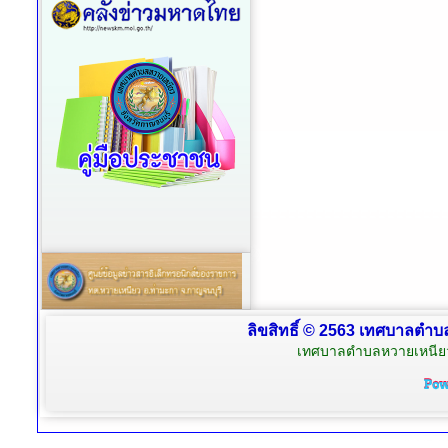
ลิขสิทธิ์ © 2563 เทศบาลตำบล
เทศบาลตำบลหวายเหนียว 