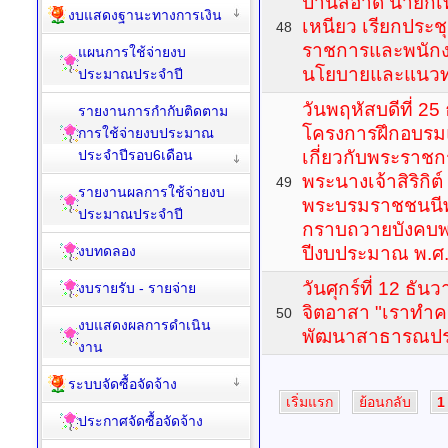
ปานสอาด นายกเ
งบแสดงฐานะทางการเงิน
เหนียว เรียกประช
48
ราชการและพนักง
แผนการใช้จ่ายงบ
นโยบายและแนวทา
ประมาณประจำปี
วันพฤหัสบดีที่ 2
รายงานการกำกับติดตาม
โครงการฝึกอบรม
การใช้จ่ายงบประมาณ
ประจำปีรอบ6เดือน
เกี่ยวกับพระราช
พระนางเจ้าสิริกิ
49
รายงานผลการใช้จ่ายงบ
พระบรมราชชนนีพ
ประมาณประจำปี
กราบถวายบังคบ
งบทดลอง
ปีงบประมาณ พ.ศ
วันศุกร์ที่ 12 ธั
งบรายรับ - รายจ่าย
จิตอาสา "เราทำคว
50
งบแสดงผลการดำเนิน
พัฒนาสาธารณปร
งาน
ระบบจัดซื้อจัดจ้าง
เริ่มแรก
ย้อนกลับ
1
ประกาศจัดซื้อจัดจ้าง