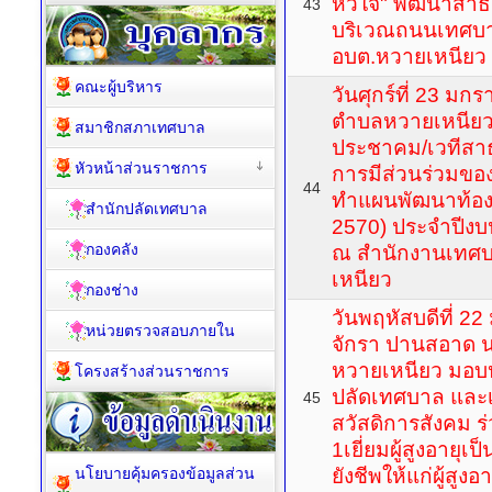
หัวใจ" พัฒนาสา
43
บริเวณถนนเทศบา
อบต.หวายเหนียว หม
คณะผู้บริหาร
วันศุกร์ที่ 23 ม
ตำบลหวายเหนียว
สมาชิกสภาเทศบาล
ประชาคม/เวทีสาธ
หัวหน้าส่วนราชการ
การมีส่วนร่วมข
44
ทำแผนพัฒนาท้องถ
สำนักปลัดเทศบาล
2570) ประจำปีง
กองคลัง
ณ สำนักงานเทศ
เหนียว
กองช่าง
วันพฤหัสบดีที่ 
หน่วยตรวจสอบภายใน
จักรา ปานสอาด 
หวายเหนียว มอบ
โครงสร้างส่วนราชการ
ปลัดเทศบาล และเจ
45
สวัสดิการสังคม ร่วม
1เยี่ยมผู้สูงอายุ
นโยบายคุ้มครองข้อมูลส่วน
ยังชีพให้แก่ผู้สูงอา