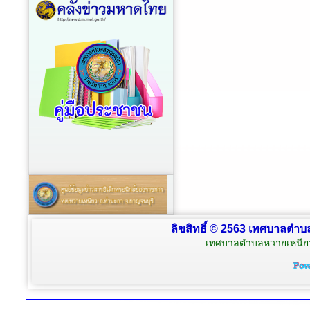
ลิขสิทธิ์ © 2563 เทศบาลตำบล
เทศบาลตำบลหวายเหนียว 