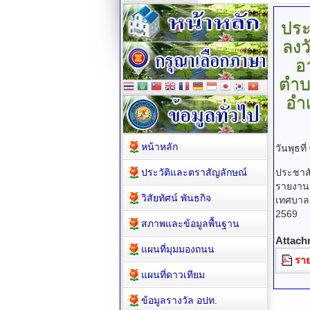
ประ
ลงว
อ
ตำบ
อำเ
หน้าหลัก
วันพุธท
ประวัติและตราสัญลักษณ์
ประชาสั
รายงาน
วิสัยทัศน์ พันธกิจ
เทศบาลต
2569
สภาพและข้อมูลพื้นฐาน
Attach
แผนที่มุมมองถนน
ราย
แผนที่ดาวเทียม
ข้อมูลรางวัล อปท.