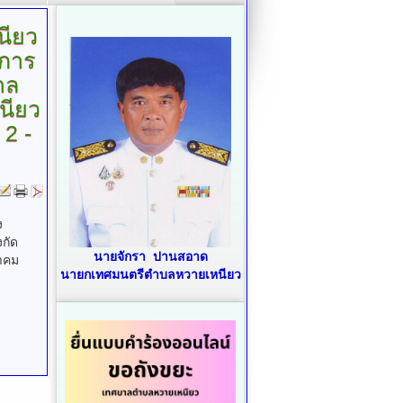
ียว
ยการ
าล
นียว
 2 -
ง
กัด
นายจักรา ปานสอาด
นาคม
นายกเทศมนตรีตำบลหวายเหนียว