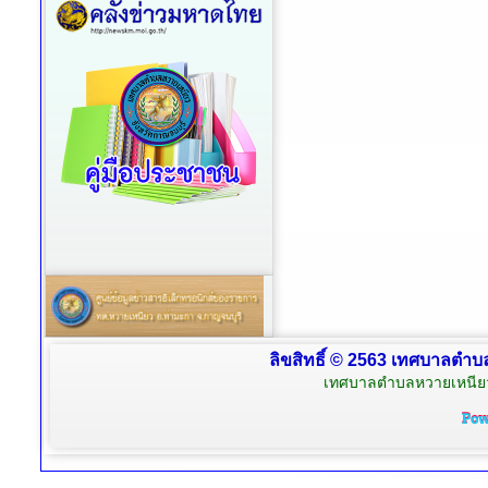
ลิขสิทธิ์ © 2563 เทศบาลตำบล
เทศบาลตำบลหวายเหนียว 