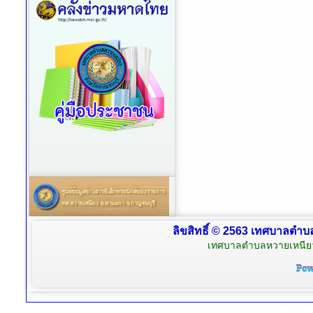
ลิขสิทธิ์ © 2563 เทศบาลตำบล
เทศบาลตำบลหวายเหนียว 