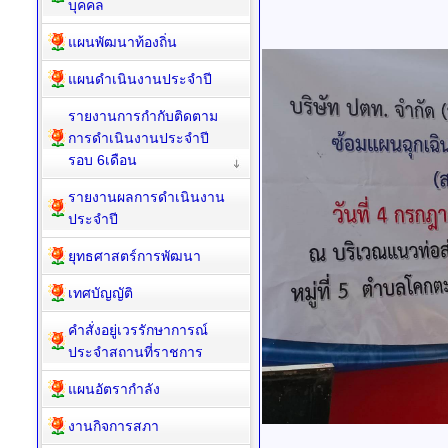
บุคคล
แผนพัฒนาท้องถิ่น
แผนดำเนินงานประจำปี
รายงานการกำกับติดตาม
การดำเนินงานประจำปี
รอบ 6เดือน
รายงานผลการดำเนินงาน
ประจำปี
ยุทธศาสตร์การพัฒนา
เทศบัญญัติ
คำสั่งอยู่เวรรักษาการณ์
ประจำสถานที่ราชการ
แผนอัตรากำลัง
งานกิจการสภา