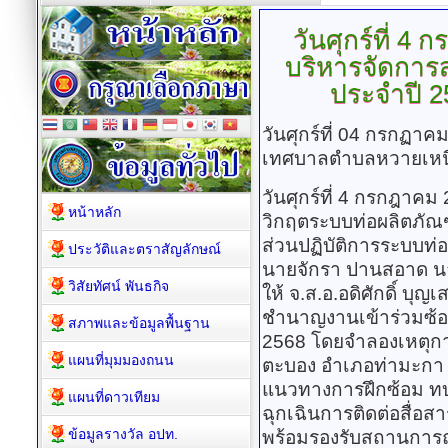
วันศุกร์ที่
4 กร
บริหารจัดการ
ประจำปี 25
วันศุกร์ที่ 04 กรกฏา
เทศบาลตำบลหวายเหน
วันศุกร์ที่ 4 กรกฎาคม
หน้าหลัก
วิกฤตระบบท่อผลิตภัณฑ์
ส่วนปฏิบัติการระบบท่
ประวัติและตราสัญลักษณ์
นายจักรา ปานสอาด 
วิสัยทัศน์ พันธกิจ
ให้ จ.ส.อ.อดิศักดิ์ บ
ชำนาญงานเข้าร่วมซ้อ
สภาพและข้อมูลพื้นฐาน
2568 โดยจำลองเหตุการณ
แผนที่มุมมองถนน
ตะบอง อำเภอท่ามะกา จ
แนวทางการฝึกซ้อม ทบท
แผนที่ดาวเทียม
ฉุกเฉินการติดต่อสื่อส
ข้อมูลรางวัล อปท.
พร้อมรองรับสถานการณ์